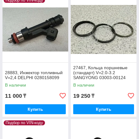
Подбор по VIN-коду
27467, Кольца поршневые
28883, Инжектор топливный
(стандарт) V=2.0-3.2
V=2,4 DELPHI 0280158099
SANGYONG 03003-00124
В наличии
В наличии
11 000
19 250
₸
₸
Купить
Купить
Подбор по VIN-коду