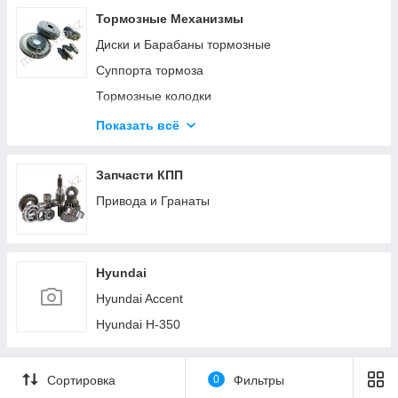
Тормозные Механизмы
Диски и Барабаны тормозные
Суппорта тормоза
Тормозные колодки
Тормозные механизмы (Прочее)
Показать всё
Троса ручника (стояночного тормоза)
Цилиндры тормоза
Запчасти КПП
Шланги тормозные
Привода и Гранаты
Hyundai
Hyundai Accent
Hyundai H-350
Сортировка
0
Фильтры