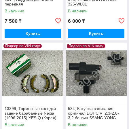
передняя
325-WL01
В наличии
В наличии
7 500
6 000
₸
₸
Купить
Купить
Подбор по VIN-коду
Подбор по VIN-коду
13399, Тормозные колодки
534, Катушка зажигания
задние барабанные Nexia
оригинал DOHC V=2,3-2,8-
(1996-2015) YES-Q (Корея)
3,2 бензин SSANG YONG
PS4520065
Motors Beijing 02215-06444
В наличии
В наличии