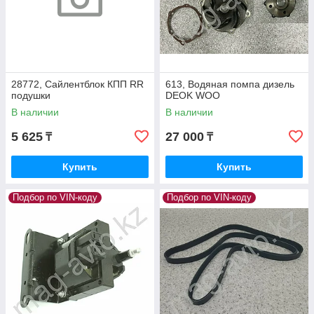
28772, Сайлентблок КПП RR
613, Водяная помпа дизель
подушки
DEOK WOO
В наличии
В наличии
5 625
27 000
₸
₸
Купить
Купить
Подбор по VIN-коду
Подбор по VIN-коду