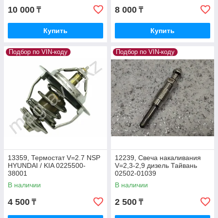
10 000
8 000
₸
₸
Купить
Купить
Подбор по VIN-коду
Подбор по VIN-коду
13359, Термостат V=2.7 NSP
12239, Свеча накаливания
HYUNDAI / KIA 0225500-
V=2,3-2,9 дизель Тайвань
38001
02502-01039
В наличии
В наличии
4 500
2 500
₸
₸