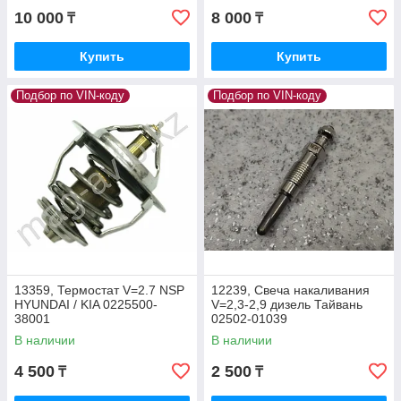
10 000
8 000
₸
₸
Купить
Купить
Подбор по VIN-коду
Подбор по VIN-коду
13359, Термостат V=2.7 NSP
12239, Свеча накаливания
HYUNDAI / KIA 0225500-
V=2,3-2,9 дизель Тайвань
38001
02502-01039
В наличии
В наличии
4 500
2 500
₸
₸