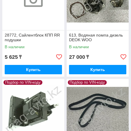
28772, Сайлентблок КПП RR
613, Водяная помпа дизель
подушки
DEOK WOO
В наличии
В наличии
5 625
27 000
₸
₸
Купить
Купить
Подбор по VIN-коду
Подбор по VIN-коду