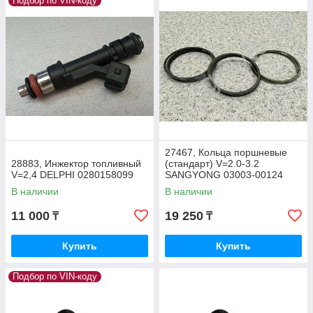
Подбор по VIN-коду
27467, Кольца поршневые
28883, Инжектор топливный
(стандарт) V=2.0-3.2
V=2,4 DELPHI 0280158099
SANGYONG 03003-00124
В наличии
В наличии
11 000
19 250
₸
₸
Купить
Купить
Подбор по VIN-коду