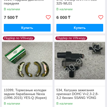
передняя
325-WL01
В наличии
В наличии
7 500
6 000
₸
₸
Купить
Купить
Подбор по VIN-коду
Подбор по VIN-коду
13399, Тормозные колодки
534, Катушка зажигания
задние барабанные Nexia
оригинал DOHC V=2,3-2,8-
(1996-2015) YES-Q (Корея)
3,2 бензин SSANG YONG
PS4520065
Motors Beijing 02215-06444
В наличии
В наличии