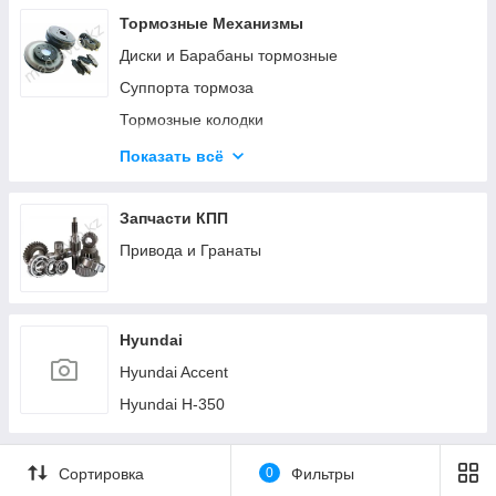
Тормозные Механизмы
Диски и Барабаны тормозные
Суппорта тормоза
Тормозные колодки
Тормозные механизмы (Прочее)
Показать всё
Троса ручника (стояночного тормоза)
Цилиндры тормоза
Запчасти КПП
Шланги тормозные
Привода и Гранаты
Hyundai
Hyundai Accent
Hyundai H-350
Сортировка
0
Фильтры