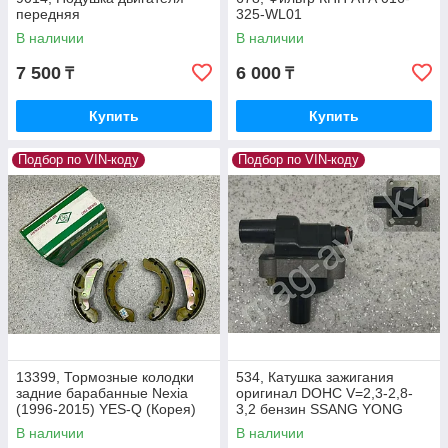
передняя
325-WL01
В наличии
В наличии
7 500
6 000
₸
₸
Купить
Купить
Подбор по VIN-коду
Подбор по VIN-коду
13399, Тормозные колодки
534, Катушка зажигания
задние барабанные Nexia
оригинал DOHC V=2,3-2,8-
(1996-2015) YES-Q (Корея)
3,2 бензин SSANG YONG
PS4520065
Motors Beijing 02215-06444
В наличии
В наличии