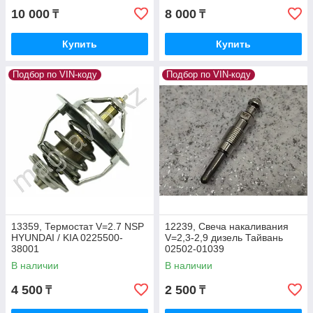
10 000
8 000
₸
₸
Купить
Купить
Подбор по VIN-коду
Подбор по VIN-коду
13359, Термостат V=2.7 NSP
12239, Свеча накаливания
HYUNDAI / KIA 0225500-
V=2,3-2,9 дизель Тайвань
38001
02502-01039
В наличии
В наличии
4 500
2 500
₸
₸