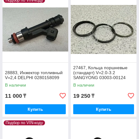
Подбор по VIN-коду
27467, Кольца поршневые
28883, Инжектор топливный
(стандарт) V=2.0-3.2
V=2,4 DELPHI 0280158099
SANGYONG 03003-00124
В наличии
В наличии
11 000
19 250
₸
₸
Купить
Купить
Подбор по VIN-коду