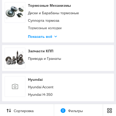
Тормозные Механизмы
Диски и Барабаны тормозные
Суппорта тормоза
Тормозные колодки
Тормозные механизмы (Прочее)
Показать всё
Троса ручника (стояночного тормоза)
Цилиндры тормоза
Запчасти КПП
Шланги тормозные
Привода и Гранаты
Hyundai
Hyundai Accent
Hyundai H-350
Сортировка
0
Фильтры