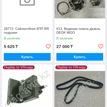
28772, Сайлентблок КПП RR
613, Водяная помпа дизель
подушки
DEOK WOO
В наличии
В наличии
5 625
27 000
₸
₸
Купить
Купить
Подбор по VIN-коду
Подбор по VIN-коду