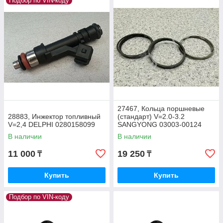
Подбор по VIN-коду
27467, Кольца поршневые
28883, Инжектор топливный
(стандарт) V=2.0-3.2
V=2,4 DELPHI 0280158099
SANGYONG 03003-00124
В наличии
В наличии
11 000
19 250
₸
₸
Купить
Купить
Подбор по VIN-коду