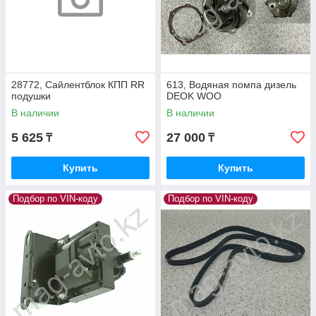
28772, Сайлентблок КПП RR
613, Водяная помпа дизель
подушки
DEOK WOO
В наличии
В наличии
5 625
27 000
₸
₸
Купить
Купить
Подбор по VIN-коду
Подбор по VIN-коду