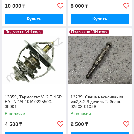
10 000
8 000
₸
₸
Купить
Купить
Подбор по VIN-коду
Подбор по VIN-коду
13359, Термостат V=2.7 NSP
12239, Свеча накаливания
HYUNDAI / KIA 0225500-
V=2,3-2,9 дизель Тайвань
38001
02502-01039
В наличии
В наличии
4 500
2 500
₸
₸