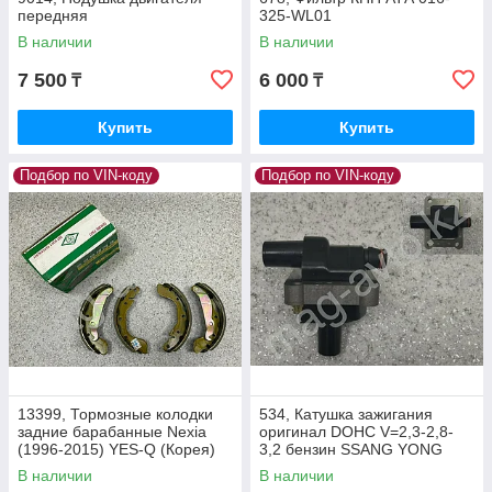
передняя
325-WL01
В наличии
В наличии
7 500
6 000
₸
₸
Купить
Купить
Подбор по VIN-коду
Подбор по VIN-коду
13399, Тормозные колодки
534, Катушка зажигания
задние барабанные Nexia
оригинал DOHC V=2,3-2,8-
(1996-2015) YES-Q (Корея)
3,2 бензин SSANG YONG
PS4520065
Motors Beijing 02215-06444
В наличии
В наличии