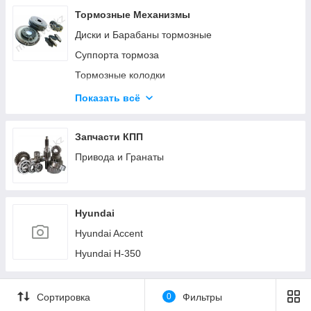
Тормозные Механизмы
Диски и Барабаны тормозные
Суппорта тормоза
Тормозные колодки
Тормозные механизмы (Прочее)
Показать всё
Троса ручника (стояночного тормоза)
Цилиндры тормоза
Запчасти КПП
Шланги тормозные
Привода и Гранаты
Hyundai
Hyundai Accent
Hyundai H-350
Сортировка
0
Фильтры