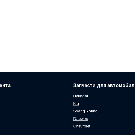
ента
Запчасти для автомобил
Hyundai
Kia
Ssang Young
Daewoo
Chevrolet