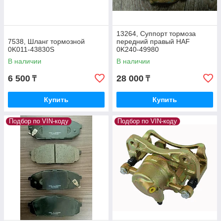
13264, Суппорт тормоза
7538, Шланг тормозной
передний правый HAF
0K011-43830S
0K240-49980
В наличии
В наличии
6 500
28 000
₸
₸
Купить
Купить
Подбор по VIN-коду
Подбор по VIN-коду