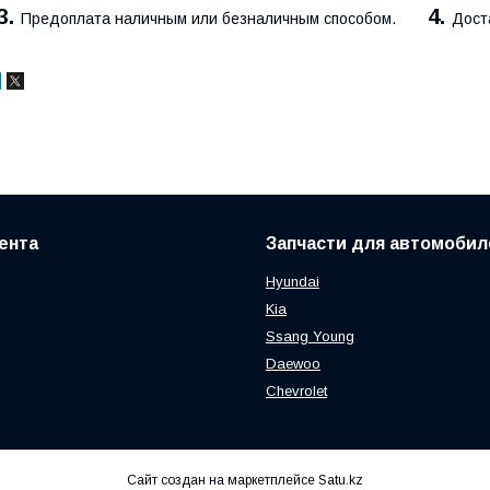
3.
4.
Предоплата наличным или безналичным способом.
Дост
ента
Запчасти для автомобил
Hyundai
Kia
Ssang Young
Daewoo
Chevrolet
Сайт создан на маркетплейсе
Satu.kz