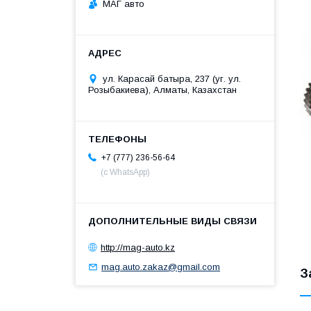
МАГ авто
ул. Карасай батыра, 237 (уг. ул.
Розыбакиева), Алматы, Казахстан
+7 (777) 236-56-64
(с WhatsApp)
http://mag-auto.kz
mag.auto.zakaz@gmail.com
З