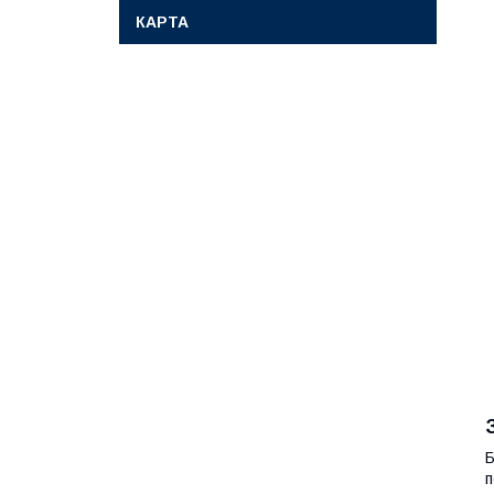
КАРТА
Б
п