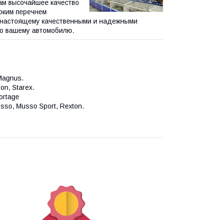
ам высочайшее качество
оким перечнем
по-настоящему качественными и надежными
мо вашему автомобилю.
 Magnus.
on, Starex.
portage
usso, Musso Sport, Rexton.