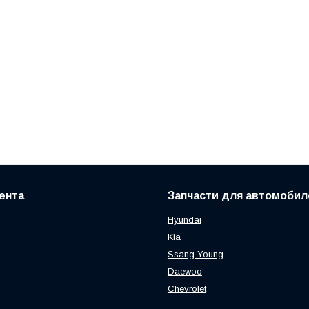
ента
Запчасти для автомобил
Hyundai
Kia
Ssang Young
Daewoo
Chevrolet