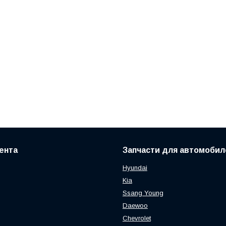
ента
Запчасти для автомобил
Hyundai
Kia
Ssang Young
Daewoo
Chevrolet