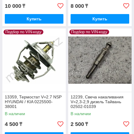
10 000
8 000
₸
₸
Купить
Купить
Подбор по VIN-коду
Подбор по VIN-коду
13359, Термостат V=2.7 NSP
12239, Свеча накаливания
HYUNDAI / KIA 0225500-
V=2,3-2,9 дизель Тайвань
38001
02502-01039
В наличии
В наличии
4 500
2 500
₸
₸