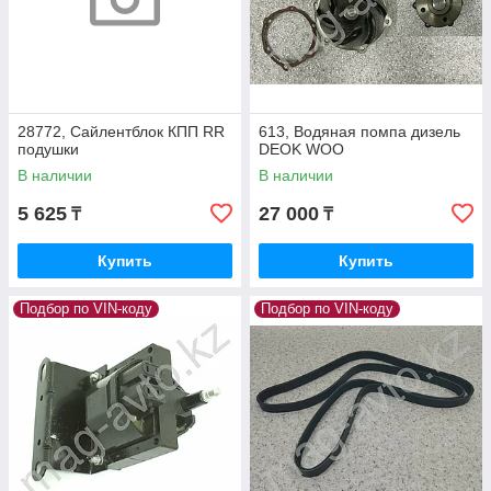
28772, Сайлентблок КПП RR
613, Водяная помпа дизель
подушки
DEOK WOO
В наличии
В наличии
5 625
27 000
₸
₸
Купить
Купить
Подбор по VIN-коду
Подбор по VIN-коду