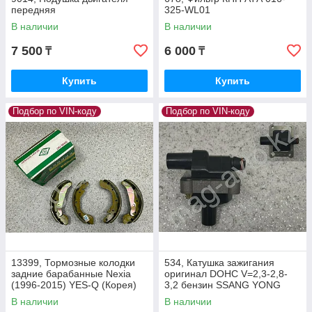
передняя
325-WL01
В наличии
В наличии
7 500
6 000
₸
₸
Купить
Купить
Подбор по VIN-коду
Подбор по VIN-коду
13399, Тормозные колодки
534, Катушка зажигания
задние барабанные Nexia
оригинал DOHC V=2,3-2,8-
(1996-2015) YES-Q (Корея)
3,2 бензин SSANG YONG
PS4520065
Motors Beijing 02215-06444
В наличии
В наличии