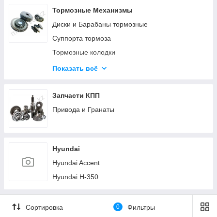
Тормозные Механизмы
Диски и Барабаны тормозные
Суппорта тормоза
Тормозные колодки
Тормозные механизмы (Прочее)
Показать всё
Троса ручника (стояночного тормоза)
Цилиндры тормоза
Запчасти КПП
Шланги тормозные
Привода и Гранаты
Hyundai
Hyundai Accent
Hyundai H-350
Сортировка
0
Фильтры