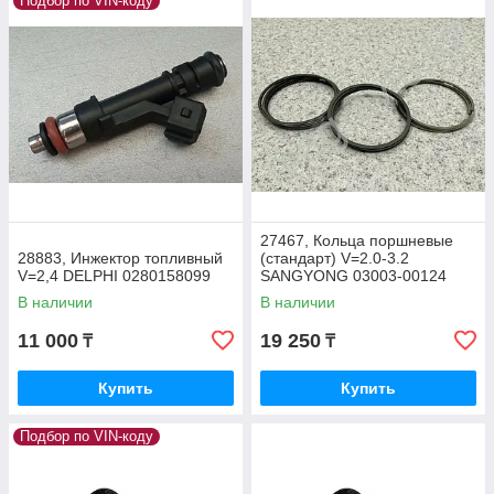
Подбор по VIN-коду
27467, Кольца поршневые
28883, Инжектор топливный
(стандарт) V=2.0-3.2
V=2,4 DELPHI 0280158099
SANGYONG 03003-00124
В наличии
В наличии
11 000
19 250
₸
₸
Купить
Купить
Подбор по VIN-коду