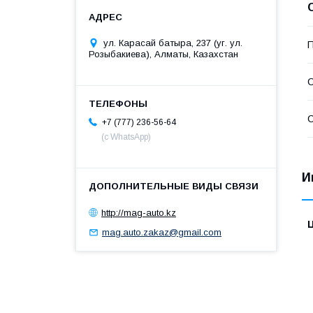
ул. Карасай батыра, 237 (уг. ул.
П
Розыбакиева), Алматы, Казахстан
С
С
+7 (777) 236-56-64
(с WhatsApp)
И
http://mag-auto.kz
mag.auto.zakaz@gmail.com