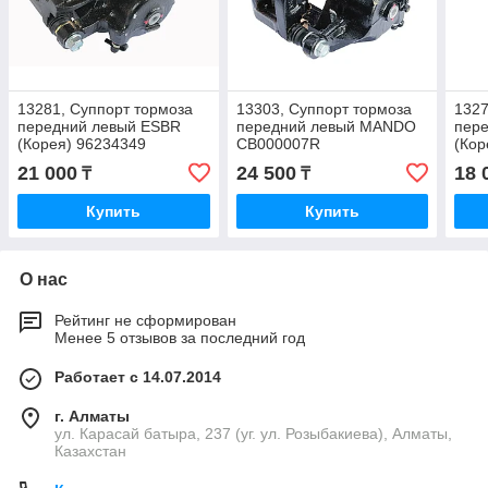
13281, Суппорт тормоза
13303, Суппорт тормоза
1327
передний левый ESBR
передний левый MANDO
пер
(Корея) 96234349
CB000007R
(Кор
21 000
24 500
18 
₸
₸
Купить
Купить
О нас
Рейтинг не сформирован
Менее 5 отзывов за последний год
Работает с 14.07.2014
г. Алматы
ул. Карасай батыра, 237 (уг. ул. Розыбакиева), Алматы,
Казахстан