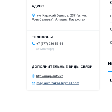
ул. Карасай батыра, 237 (уг. ул.
П
Розыбакиева), Алматы, Казахстан
С
С
+7 (777) 236-56-64
(с WhatsApp)
И
http://mag-auto.kz
mag.auto.zakaz@gmail.com