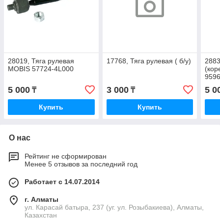
28019, Тяга рулевая
17768, Тяга рулевая ( б/у)
2883
MOBIS 57724-4L000
(кор
959
5 000
3 000
5 0
₸
₸
Купить
Купить
О нас
Рейтинг не сформирован
Менее 5 отзывов за последний год
Работает с 14.07.2014
г. Алматы
ул. Карасай батыра, 237 (уг. ул. Розыбакиева), Алматы,
Казахстан