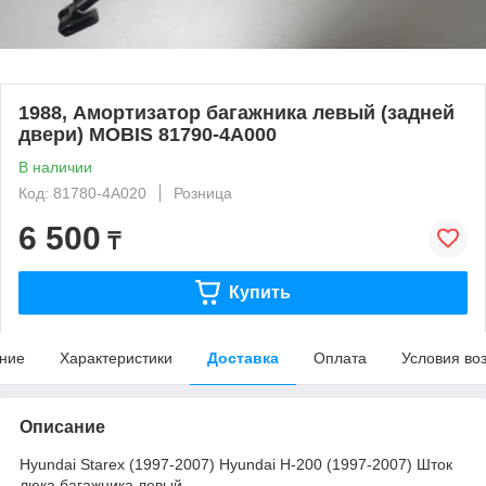
1988, Амортизатор багажника левый (задней
двери) MOBIS 81790-4A000
В наличии
Код: 81780-4A020
Розница
6 500
₸
Купить
ние
Характеристики
Доставка
Оплата
Условия во
Описание
Hyundai Starex (1997-2007) Hyundai H-200 (1997-2007) Шток
люка багажника левый.