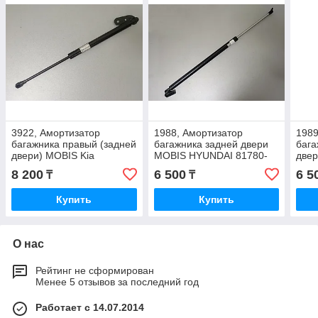
3922, Амортизатор
1988, Амортизатор
1989
багажника правый (задней
багажника задней двери
бага
двери) MOBIS Kia
MOBIS HYUNDAI 81780-
две
Sportage (1993-2003)
4A020
817
8 200
6 500
6 5
₸
₸
0K01H-62610F
Купить
Купить
О нас
Рейтинг не сформирован
Менее 5 отзывов за последний год
Работает с 14.07.2014