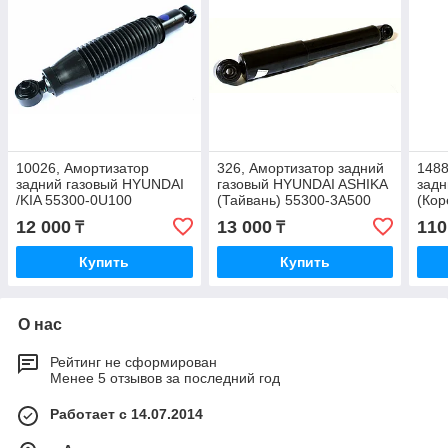
10026, Амортизатор
326, Амортизатор задний
1488
задний газовый HYUNDAI
газовый HYUNDAI ASHIKA
задн
/KIA 55300-0U100
(Тайвань) 55300-3A500
(Кор
сам
12 000
13 000
110
₸
₸
553
Купить
Купить
О нас
Рейтинг не сформирован
Менее 5 отзывов за последний год
Работает с 14.07.2014