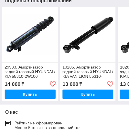
Подобные товары компании
29933, Амортизатор
10205, Амортизатор
1020
задний газовый HYUNDAI /
задний газовый HYUNDAI /
задн
KIA 55310-2W100
KIA VANILION 55310-
KIA 
2B211
14 000
13 000
13 
₸
₸
Купить
Купить
О нас
Рейтинг не сформирован
Менее 5 отзывов за последний год