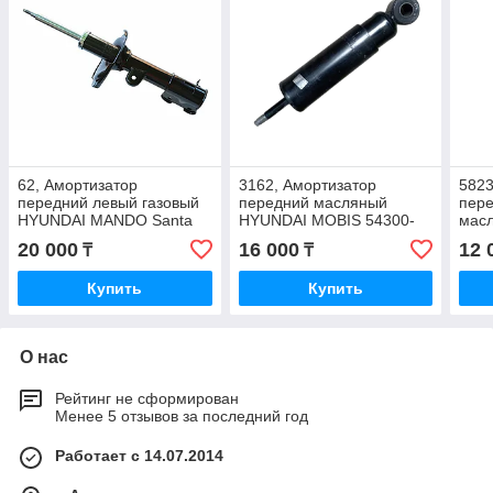
62, Амортизатор
3162, Амортизатор
5823
передний левый газовый
передний масляный
пер
HYUNDAI MANDO Santa
HYUNDAI MOBIS 54300-
мас
Fe 2 (2006-2008) 54650-
8D700
347
20 000
16 000
12 
₸
₸
2B200
Купить
Купить
О нас
Рейтинг не сформирован
Менее 5 отзывов за последний год
Работает с 14.07.2014