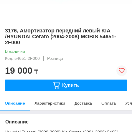
3176, Амортизатор передний левый KIA
/HYUNDAI Cerato (2004-2008) MOBIS 54651-
2F000
В наличии
Код: 54651-2F000
Розница
19 000
₸
Купить
Описание
Характеристики
Доставка
Оплата
Усл
Описание
Hyundai Tuscani (2000-2009) Kia Cerato (2004-2008) 54651-