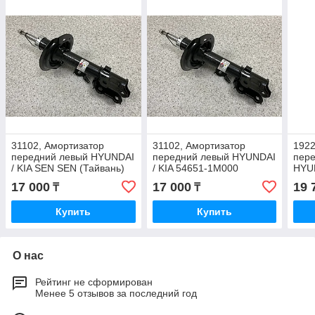
31102, Амортизатор
31102, Амортизатор
1922
передний левый HYUNDAI
передний левый HYUNDAI
пере
/ KIA SEN SEN (Тайвань)
/ KIA 54651-1M000
HYU
54651-1X000
546
17 000
17 000
19 
₸
₸
Купить
Купить
О нас
Рейтинг не сформирован
Менее 5 отзывов за последний год