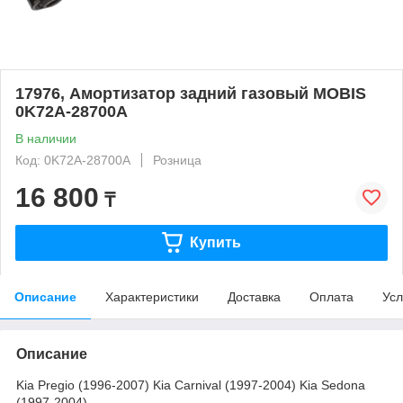
17976, Амортизатор задний газовый MOBIS
0K72A-28700A
В наличии
Код: 0K72A-28700A
Розница
16 800
₸
Купить
Описание
Характеристики
Доставка
Оплата
Усл
Описание
Kia Pregio (1996-2007) Kia Carnival (1997-2004) Kia Sedona
(1997-2004)