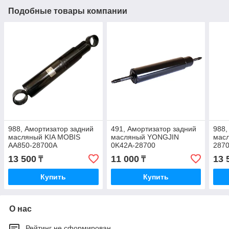
Подобные товары компании
988, Амортизатор задний
491, Амортизатор задний
988,
масляный KIA MOBIS
масляный YONGJIN
мас
AA850-28700A
0K42A-28700
287
13 500
11 000
13 
₸
₸
Купить
Купить
О нас
Рейтинг не сформирован