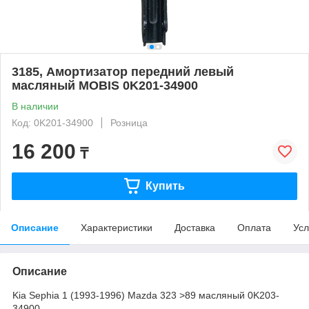
3185, Амортизатор передний левый
масляный MOBIS 0K201-34900
В наличии
Код: 0K201-34900
Розница
16 200
₸
Купить
Описание
Характеристики
Доставка
Оплата
Усл
Описание
Kia Sephia 1 (1993-1996) Mazda 323 >89 масляный 0K203-
34900