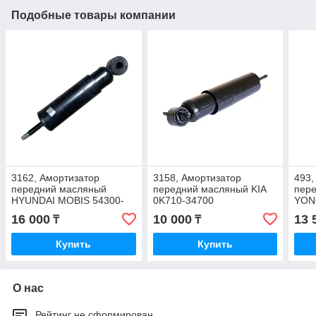
Подобные товары компании
3162, Амортизатор
3158, Амортизатор
493,
передний масляный
передний масляный KIA
пер
HYUNDAI MOBIS 54300-
0K710-34700
YON
8D700
347
16 000
10 000
13 
₸
₸
Купить
Купить
О нас
Рейтинг не сформирован