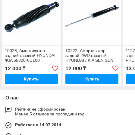
10026, Амортизатор
10222, Амортизатор
1127
задний газовый HYUNDAI
задний 2WD газовый
задн
/KIA 55300-0U100
HYUNDAI / KIA SEN SEN
PHC 
(Тайвань) 55311-2S000
12 000
12 000
13 
₸
₸
Купить
Купить
О нас
Рейтинг не сформирован
Менее 5 отзывов за последний год
Работает с 14.07.2014