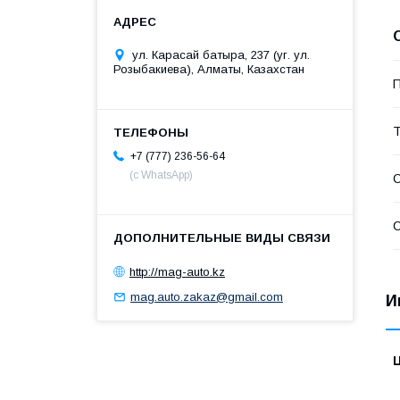
ул. Карасай батыра, 237 (уг. ул.
Розыбакиева), Алматы, Казахстан
П
Т
+7 (777) 236-56-64
(с WhatsApp)
С
С
http://mag-auto.kz
mag.auto.zakaz@gmail.com
И