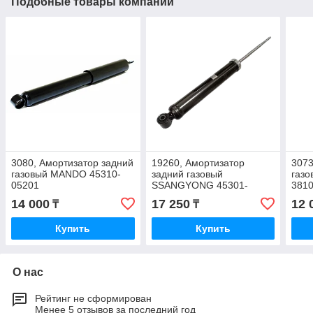
Подобные товары компании
3080, Амортизатор задний
19260, Амортизатор
3073
газовый MANDO 45310-
задний газовый
газ
05201
SSANGYONG 45301-
381
21101
14 000
17 250
12 
₸
₸
Купить
Купить
О нас
Рейтинг не сформирован
Менее 5 отзывов за последний год