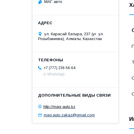
МАГ авто
Х
ул. Карасай батыра, 237 (уг. ул.
Розыбакиева), Алматы, Казахстан
П
Т
+7 (777) 236-56-64
(с WhatsApp)
С
С
http://mag-auto.kz
mag.auto.zakaz@gmail.com
И