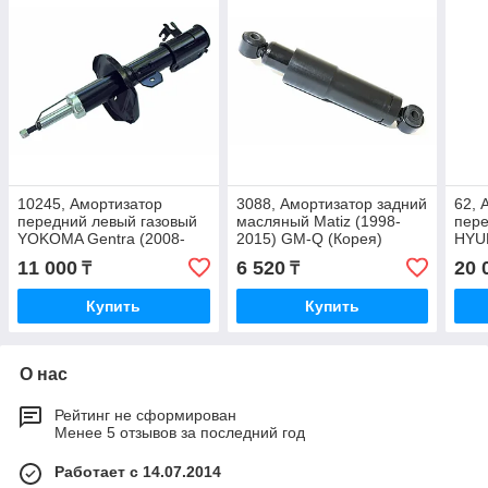
10245, Амортизатор
3088, Амортизатор задний
62, 
передний левый газовый
масляный Matiz (1998-
пере
YOKOMA Gentra (2008-
2015) GM-Q (Корея)
HYU
2016) 96394571
96316781
Fe 2
11 000
6 520
20 
₸
₸
2B2
Купить
Купить
О нас
Рейтинг не сформирован
Менее 5 отзывов за последний год
Работает с 14.07.2014