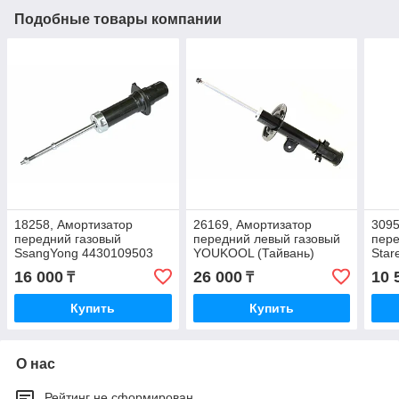
Подобные товары компании
18258, Амортизатор
26169, Амортизатор
3095
передний газовый
передний левый газовый
пер
SsangYong 4430109503
YOUKOOL (Тайвань)
Star
44310-34010
YON
16 000
26 000
10 
₸
₸
471
Купить
Купить
О нас
Рейтинг не сформирован