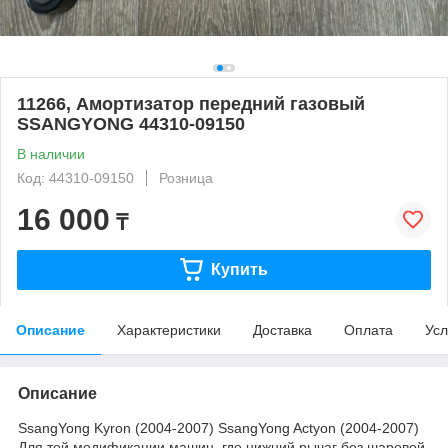
11266, Амортизатор передний газовый
SSANGYONG 44310-09150
В наличии
Код: 44310-09150
Розница
16 000
₸
Купить
Описание
Характеристики
Доставка
Оплата
Усл
Описание
SsangYong Kyron (2004-2007) SsangYong Actyon (2004-2007)
Для той модификации машин, где нижний рычаг без шаровой