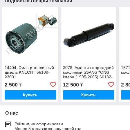
Подобные товары компании
14404, Фильтр топливный
3078, Амортизатор задний
1671
дизель KNECHT 66109-
масляный SSANGYONG
масл
23001
Istana (1995-2005) 66132-
63300
2 500
12 500
2 8
₸
₸
Купить
Купить
О нас
Рейтинг не сформирован
Менее 5 отзывов за последний год