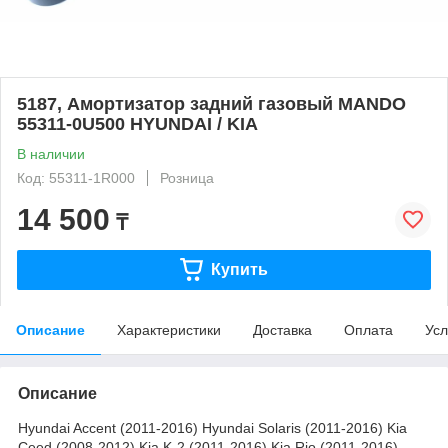
5187, Амортизатор задний газовый MANDO
55311-0U500 HYUNDAI / KIA
В наличии
Код: 55311-1R000
Розница
14 500
₸
Купить
Описание
Характеристики
Доставка
Оплата
Усл
Описание
Hyundai Accent (2011-2016) Hyundai Solaris (2011-2016) Kia
Ceed (2008-2012) Kia K-2 (2011-2016) Kia Rio (2011-2016)