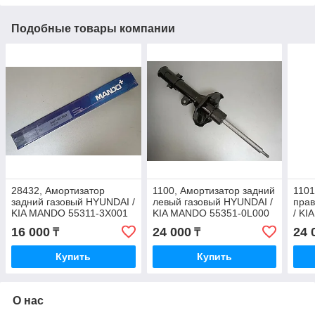
Подобные товары компании
28432, Амортизатор
1100, Амортизатор задний
1101
задний газовый HYUNDAI /
левый газовый HYUNDAI /
пра
KIA MANDO 55311-3X001
KIA MANDO 55351-0L000
/ KI
16 000
24 000
24 
₸
₸
Купить
Купить
О нас