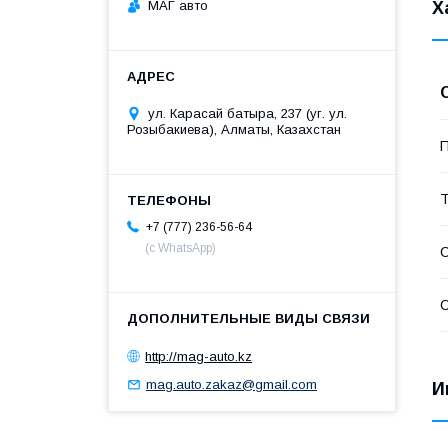
МАГ авто
Х
ул. Карасай батыра, 237 (уг. ул.
Розыбакиева), Алматы, Казахстан
П
Т
+7 (777) 236-56-64
(с WhatsApp)
С
С
http://mag-auto.kz
mag.auto.zakaz@gmail.com
И