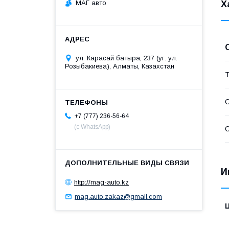
МАГ авто
Х
ул. Карасай батыра, 237 (уг. ул.
Розыбакиева), Алматы, Казахстан
Т
С
+7 (777) 236-56-64
(с WhatsApp)
С
И
http://mag-auto.kz
mag.auto.zakaz@gmail.com