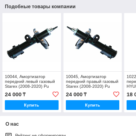
Подобные товары компании
10044, Амортизатор
10045, Амортизатор
1022
передний левый газовый
передний правый газовый
пере
Starex (2008-2020) Pu
Starex (2008-2020) Pu
HYUN
Guang (Тайвань) 54650-
Guang (Тайвань) 54660-
(Тай
24 000
24 000
18 
₸
₸
4H000
4H000
Купить
Купить
О нас
Рейтинг не сформирован