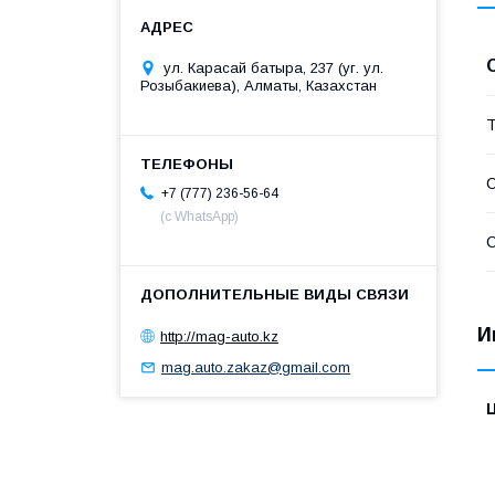
ул. Карасай батыра, 237 (уг. ул.
Розыбакиева), Алматы, Казахстан
Т
С
+7 (777) 236-56-64
(с WhatsApp)
С
И
http://mag-auto.kz
mag.auto.zakaz@gmail.com