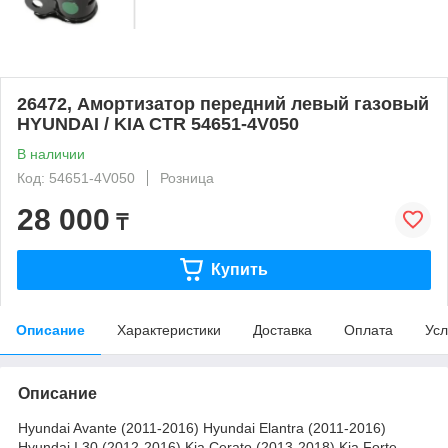
26472, Амортизатор передний левый газовый
HYUNDAI / KIA CTR 54651-4V050
В наличии
Код: 54651-4V050
Розница
28 000
₸
Купить
Описание
Характеристики
Доставка
Оплата
Усл
Описание
Hyundai Avante (2011-2016) Hyundai Elantra (2011-2016)
Hyundai I 30 (2012-2016) Kia Cerato (2013-2018) Kia Forte