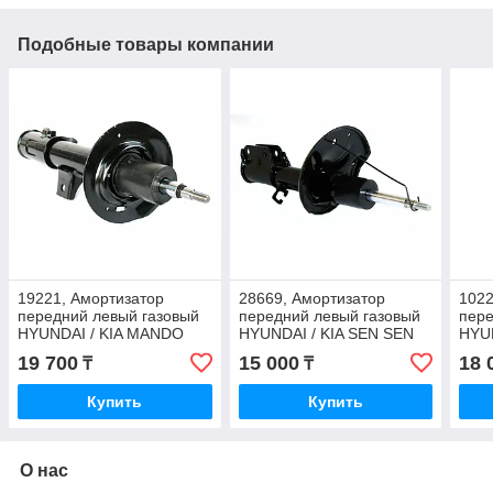
Подобные товары компании
19221, Амортизатор
28669, Амортизатор
1022
передний левый газовый
передний левый газовый
пере
HYUNDAI / KIA MANDO
HYUNDAI / KIA SEN SEN
HYUN
54651-2Z000
(Тайвань) 54651-2F000
(Тай
19 700
15 000
18 
₸
₸
Купить
Купить
О нас