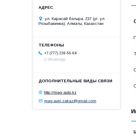
ул. Карасай батыра, 237 (уг. ул.
Розыбакиева), Алматы, Казахстан
П
+7 (777) 236-56-64
Т
(с WhatsApp)
С
С
http://mag-auto.kz
mag.auto.zakaz@gmail.com
И