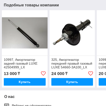
Подобные товары компании
10997, Амортизатор
325, Амортизатор
1099
задний газовый LUXE
передний правый газовый
пере
42504999_LX
LUXE 54660-3A100_LX
LUX
13 000
24 000
20 
₸
₸
Купить
Купить
О нас
Рейтинг не сформирован