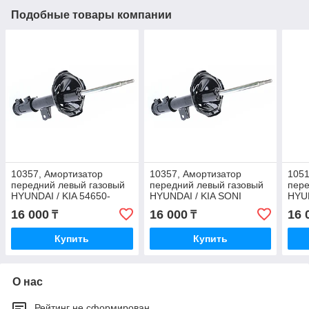
Подобные товары компании
10357, Амортизатор
10357, Амортизатор
1051
передний левый газовый
передний левый газовый
пере
HYUNDAI / KIA 54650-
HYUNDAI / KIA SONI
HYUN
2H000
(Тайвань) 54650-2H000
546
16 000
16 000
16 
₸
₸
Купить
Купить
О нас
Рейтинг не сформирован