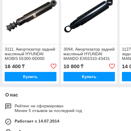
3111, Амортизатор задний
3094, Амортизатор задний
1127
масляный HYUNDAI
масляный HYUNDAI
задн
MOBIS 55300-8D000
MANDO EX55310-43431
MAN
3A5
16 400
10 800
14 
₸
₸
Купить
Купить
О нас
Рейтинг не сформирован
Менее 5 отзывов за последний год
Работает с 14.07.2014