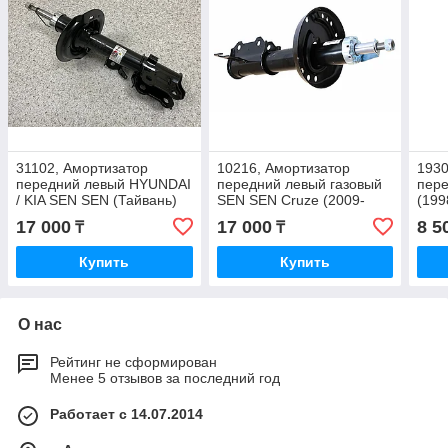
31102, Амортизатор
10216, Амортизатор
1930
передний левый HYUNDAI
передний левый газовый
пере
/ KIA SEN SEN (Тайвань)
SEN SEN Cruze (2009-
(199
54651-1X000
2018) 13331986
963
17 000
17 000
8 5
₸
₸
Купить
Купить
О нас
Рейтинг не сформирован
Менее 5 отзывов за последний год
Работает с 14.07.2014