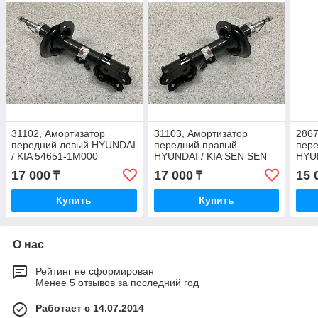
31102, Амортизатор
31103, Амортизатор
2867
передний левый HYUNDAI
передний правый
пере
/ KIA 54651-1M000
HYUNDAI / KIA SEN SEN
HYUN
(Тайвань) 54661-1X000
(Тай
17 000
17 000
15 
₸
₸
Купить
Купить
О нас
Рейтинг не сформирован
Менее 5 отзывов за последний год
Работает с 14.07.2014