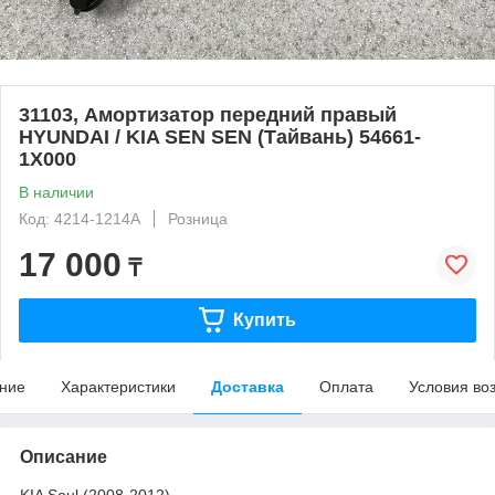
31103, Амортизатор передний правый
HYUNDAI / KIA SEN SEN (Тайвань) 54661-
1X000
В наличии
Код: 4214-1214A
Розница
17 000
₸
Купить
ние
Характеристики
Доставка
Оплата
Условия во
Описание
KIA Soul (2008-2012)