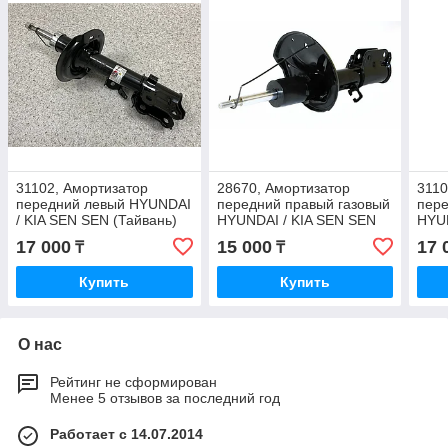
31102, Амортизатор
28670, Амортизатор
3110
передний левый HYUNDAI
передний правый газовый
пер
/ KIA SEN SEN (Тайвань)
HYUNDAI / KIA SEN SEN
HYUN
54651-1X000
(Тайвань) 54661-2F000
1M0
17 000
15 000
17 
₸
₸
Купить
Купить
О нас
Рейтинг не сформирован
Менее 5 отзывов за последний год
Работает с 14.07.2014