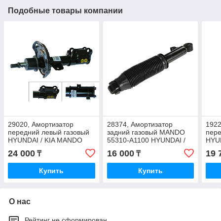
Подобные товары компании
29020, Амортизатор
28374, Амортизатор
1922
передний левый газовый
задний газовый MANDO
пере
HYUNDAI / KIA MANDO
55310-A1100 HYUNDAI /
HYU
54651-F2500
KIA
546
24 000
16 000
19 
₸
₸
Купить
Купить
О нас
Рейтинг не сформирован