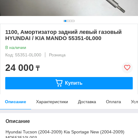
1100, Амортизатор задний левый газовый
HYUNDAI / KIA MANDO 55351-0L000
В наличии
Код: 55351-0L000
Розница
24 000
₸
Купить
Описание
Характеристики
Доставка
Оплата
Усл
Описание
Hyundai Tucson (2004-2009) Kia Sportage New (2004-2009)
MD553510L003