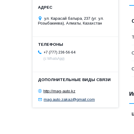
ул. Карасай батыра, 237 (уг. ул.
Розыбакиева), Алматы, Казахстан
Т
+7 (777) 236-56-64
С
(с WhatsApp)
С
http://mag-auto.kz
И
mag.auto.zakaz@gmail.com