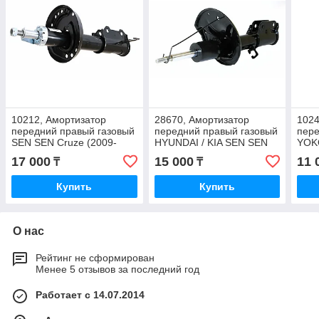
10212, Амортизатор
28670, Амортизатор
1024
передний правый газовый
передний правый газовый
пере
SEN SEN Cruze (2009-
HYUNDAI / KIA SEN SEN
YOK
2018) 13331987
(Тайвань) 54661-2F000
2016
17 000
15 000
11 
₸
₸
Купить
Купить
О нас
Рейтинг не сформирован
Менее 5 отзывов за последний год
Работает с 14.07.2014