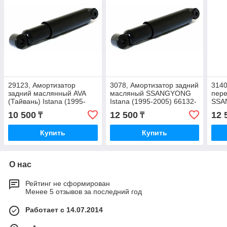
29123, Амортизатор
3078, Амортизатор задний
3140
задний маслянный AVA
масляный SSANGYONG
пер
(Тайвань) Istana (1995-
Istana (1995-2005) 66132-
SSA
2004) 66132-63300
63300
(199
10 500
12 500
12 
₸
₸
Купить
Купить
О нас
Рейтинг не сформирован
Менее 5 отзывов за последний год
Работает с 14.07.2014