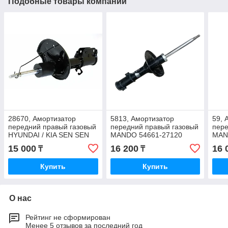
Подобные товары компании
28670, Амортизатор
5813, Амортизатор
59, 
передний правый газовый
передний правый газовый
пере
HYUNDAI / KIA SEN SEN
MANDO 54661-27120
MAN
(Тайвань) 54661-2F000
15 000
16 200
16 
₸
₸
Купить
Купить
О нас
Рейтинг не сформирован
Менее 5 отзывов за последний год