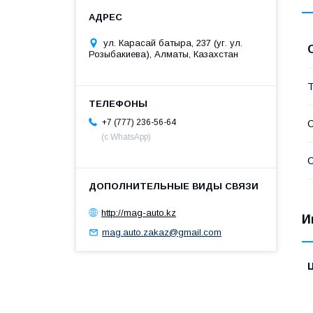
ул. Карасай батыра, 237 (уг. ул.
Розыбакиева), Алматы, Казахстан
Т
+7 (777) 236-56-64
С
(с WhatsApp)
С
http://mag-auto.kz
И
mag.auto.zakaz@gmail.com