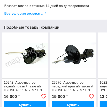
Возврат товара в течение 14 дней по договоренности
Все условия возврата
Подобные товары компании
10242, Амортизатор
28670, Амортизатор
1022
задний правый газовый
передний правый газовый
задн
HYUNDAI / KIA SEN SEN
HYUNDAI / KIA SEN SEN
HYUN
(Тайвань) 55361-2E200
(Тайвань) 54661-2F000
Tucs
16 000
15 000
13 
₸
₸
553
Купить
Купить