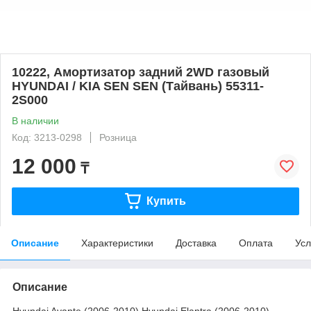
10222, Амортизатор задний 2WD газовый
HYUNDAI / KIA SEN SEN (Тайвань) 55311-
2S000
В наличии
Код: 3213-0298
Розница
12 000
₸
Купить
Описание
Характеристики
Доставка
Оплата
Усл
Описание
Hyundai Avante (2006-2010) Hyundai Elantra (2006-2010)