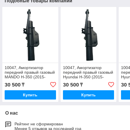
Подобные товары компании
10047, Амортизатор
10047, Амортизатор
1004
передний правый газовый
передний правый газовый
пере
MANDO H-350 (2015-
Hyundai H-350 (2015-
Hyun
2024) 54315-59200
2024) 54315-59200
2024
30 500
30 500
30 
₸
₸
Купить
Купить
О нас
Рейтинг не сформирован
Менее 5 отзывов за последний год