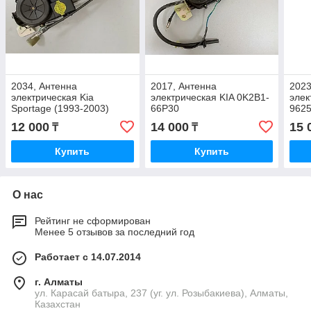
2034, Антенна
2017, Антенна
2023
электрическая Kia
электрическая KIA 0K2B1-
элек
Sportage (1993-2003)
66P30
962
0K012-66930A
12 000
14 000
15 
₸
₸
Купить
Купить
О нас
Рейтинг не сформирован
Менее 5 отзывов за последний год
Работает с 14.07.2014
г. Алматы
ул. Карасай батыра, 237 (уг. ул. Розыбакиева), Алматы,
Казахстан